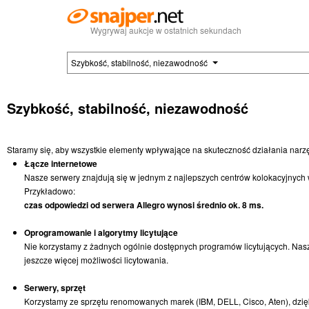
Wygrywaj aukcje w ostatnich sekundach
Szybkość, stabilność, niezawodność
Szybkość, stabilność, niezawodność
Staramy się, aby wszystkie elementy wpływające na skuteczność działania narzę
Łącze internetowe
Nasze serwery znajdują się w jednym z najlepszych centrów kolokacyjnych we
Przykładowo:
czas odpowiedzi od serwera Allegro wynosi średnio ok. 8 ms.
Oprogramowanie i algorytmy licytujące
Nie korzystamy z żadnych ogólnie dostępnych programów licytujących. Nasz
jeszcze więcej możliwości licytowania.
Serwery, sprzęt
Korzystamy ze sprzętu renomowanych marek (IBM, DELL, Cisco, Aten), dzię