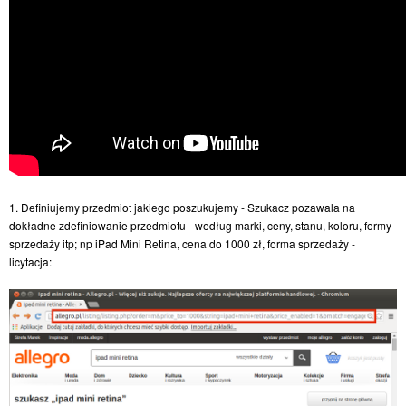
1. Definiujemy przedmiot jakiego poszukujemy - Szukacz pozawala na
dokładne zdefiniowanie przedmiotu - według marki, ceny, stanu, koloru, formy
sprzedaży itp; np iPad Mini Retina, cena do 1000 zł, forma sprzedaży -
licytacja: