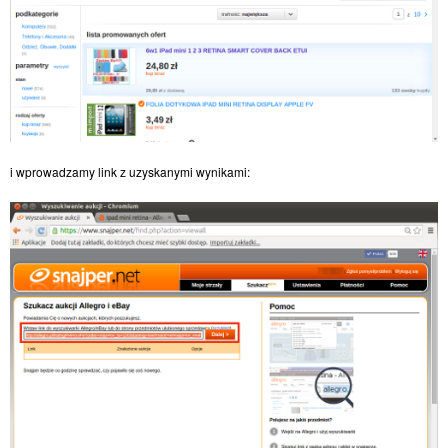
i wprowadzamy link z uzyskanymi wynikami: