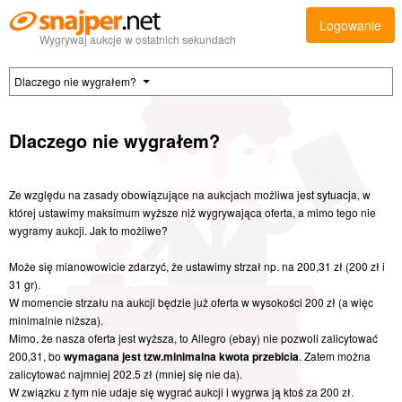
Logowanie
Wygrywaj aukcje w ostatnich sekundach
Dlaczego nie wygrałem?
Dlaczego nie wygrałem?
Ze względu na zasady obowiązujące na aukcjach możliwa jest sytuacja, w
której ustawimy maksimum wyższe niż wygrywająca oferta, a mimo tego nie
wygramy aukcji. Jak to możliwe?
Może się mianowowicie zdarzyć, że ustawimy strzał np. na 200,31 zł (200 zł i
31 gr).
W momencie strzału na aukcji będzie już oferta w wysokości 200 zł (a więc
minimalnie niższa).
Mimo, że nasza oferta jest wyższa, to Allegro (ebay) nie pozwoli zalicytować
200,31, bo
wymagana jest tzw.minimalna kwota przebicia
. Zatem można
zalicytować najmniej 202.5 zł (mniej się nie da).
W związku z tym nie udaje się wygrać aukcji i wygrwa ją ktoś za 200 zł.