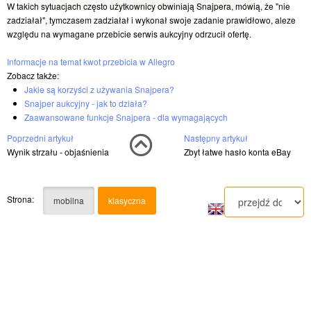
W takich sytuacjach często użytkownicy obwiniają Snajpera, mówią, że "nie
zadziałał", tymczasem zadziałał i wykonał swoje zadanie prawidłowo, aleze
względu na wymagane przebicie serwis aukcyjny odrzucił ofertę.
Informacje na temat kwot przebicia w Allegro
Zobacz także:
Jakie są korzyści z używania Snajpera?
Snajper aukcyjny - jak to działa?
Zaawansowane funkcje Snajpera - dla wymagających
Poprzedni artykuł
Następny artykuł
Wynik strzału - objaśnienia
Zbyt łatwe hasło konta eBay
Strona:
mobilna
klasyczna