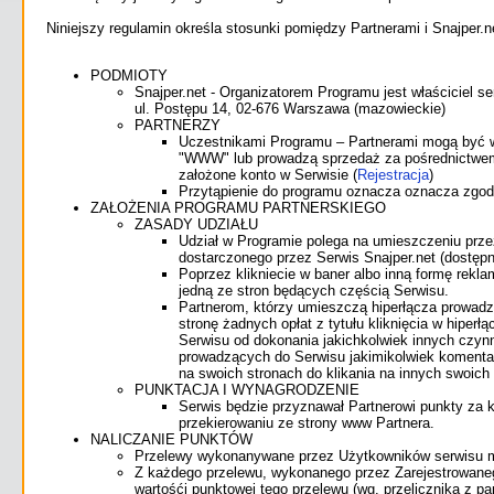
Niniejszy regulamin określa stosunki pomiędzy Partnerami i Snajper.
PODMIOTY
Snajper.net - Organizatorem Programu jest właściciel 
ul. Postępu 14, 02-676 Warszawa (mazowieckie)
PARTNERZY
Uczestnikami Programu – Partnerami mogą być ws
"WWW" lub prowadzą sprzedaż za pośrednictwem a
założone konto w Serwisie (
Rejestracja
)
Przytąpienie do programu oznacza oznacza zgodę
ZAŁOŻENIA PROGRAMU PARTNERSKIEGO
ZASADY UDZIAŁU
Udział w Programie polega na umieszczeniu prze
dostarczonego przez Serwis Snajper.net (dostęp
Poprzez klikniecie w baner albo inną formę rekl
jedną ze stron będących częścią Serwisu.
Partnerom, którzy umieszczą hiperłącza prowadz
stronę żadnych opłat z tytułu kliknięcia w hiper
Serwisu od dokonania jakichkolwiek innych czynno
prowadzących do Serwisu jakimikolwiek komentar
na swoich stronach do klikania na innych swoich
PUNKTACJA I WYNAGRODZENIE
Serwis będzie przyznawał Partnerowi punkty za 
przekierowaniu ze strony www Partnera.
NALICZANIE PUNKTÓW
Przelewy wykonanywane przez Użytkowników serwisu maj
Z każdego przelewu, wykonanego przez Zarejestrowane
wartośći punktowej tego przelewu (wg. przelicznika z para