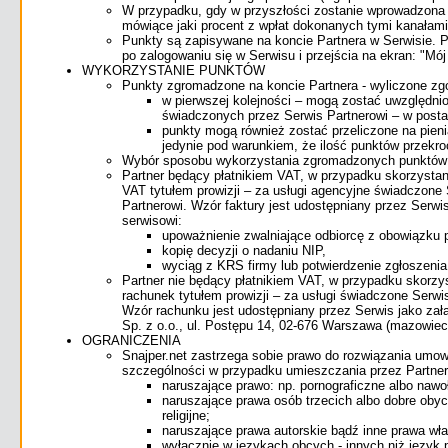
W przypadku, gdy w przyszłości zostanie wprowadzona i
mówiące jaki procent z wpłat dokonanych tymi kanałami
Punkty są zapisywane na koncie Partnera w Serwisie.
po zalogowaniu się w Serwisu i przejścia na ekran: "Mój
WYKORZYSTANIE PUNKTÓW
Punkty zgromadzone na koncie Partnera - wyliczone zg
w pierwszej kolejności – mogą zostać uwzględnio
świadczonych przez Serwis Partnerowi – w postac
punkty mogą również zostać przeliczone na pien
jedynie pod warunkiem, że ilość punktów przekroc
Wybór sposobu wykorzystania zgromadzonych punktów z
Partner będący płatnikiem VAT, w przypadku skorzystan
VAT tytułem prowizji – za usługi agencyjne świadczone
Partnerowi. Wzór faktury jest udostępniany przez Serwi
serwisowi:
upoważnienie zwalniające odbiorcę z obowiązku p
kopię decyzji o nadaniu NIP,
wyciąg z KRS firmy lub potwierdzenie zgłoszenia 
Partner nie będący płatnikiem VAT, w przypadku skorzys
rachunek tytułem prowizji – za usługi świadczone Serw
Wzór rachunku jest udostępniany przez Serwis jako za
Sp. z o.o., ul. Postępu 14, 02-676 Warszawa (mazowiec
OGRANICZENIA
Snajper.net zastrzega sobie prawo do rozwiązania umow
szczególności w przypadku umieszczania przez Partner
naruszające prawo: np. pornograficzne albo nawo
naruszające prawa osób trzecich albo dobre obyc
religijne;
naruszające prawa autorskie bądź inne prawa włas
wyłącznie w językach obcych - innych niż język p