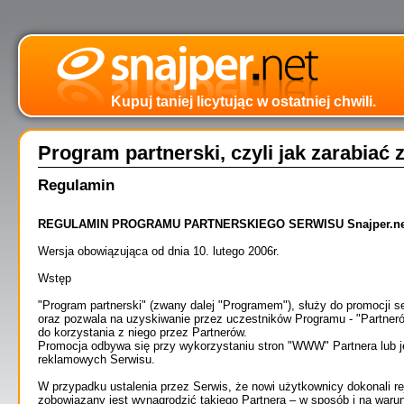
Kupuj taniej licytując w ostatniej chwili.
Program partnerski, czyli jak zarabiać
Regulamin
REGULAMIN PROGRAMU PARTNERSKIEGO SERWISU Snajper.ne
Wersja obowiązująca od dnia 10. lutego 2006r.
Wstęp
"Program partnerski" (zwany dalej "Programem"), służy do promocji s
oraz pozwala na uzyskiwanie przez uczestników Programu - "Partner
do korzystania z niego przez Partnerów.
Promocja odbywa się przy wykorzystaniu stron "WWW" Partnera lub jeg
reklamowych Serwisu.
W przypadku ustalenia przez Serwis, że nowi użytkownicy dokonali re
zobowiązany jest wynagrodzić takiego Partnera – w sposób i na waru