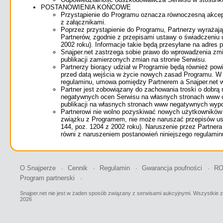
POSTANOWIENIA KOŃCOWE
Przystąpienie do Programu oznacza równoczesną akcept
z załącznikami.
Poprzez przystąpienie do Programu, Partnerzy wyrażają
Partnerów, zgodnie z przepisami ustawy o świadczeniu u
2002 roku). Informacje takie będą przesyłane na adres p
Snajper.net zastrzega sobie prawo do wprowadzenia zm
publikacji zamierzonych zmian na stronie Serwisu.
Partnerzy biorący udział w Programie będą również pow
przed datą wejścia w życie nowych zasad Programu. W
regulaminu, umowa pomiędzy Partnerem a Snajper.net w
Partner jest zobowiązany do zachowania troski o dobrą
negatywnych ocen Serwisu na własnych stronach www ora
publikacji na własnych stronach www negatywnych wypo
Partnerowi nie wolno pozyskiwać nowych użytkowników
związku z Programem, nie może naruszać przepisów usta
144, poz. 1204 z 2002 roku). Naruszenie przez Partner
równi z naruszeniem postanowień niniejszego regulamin
O Snajperze
Cennik
Regulamin
Gwarancja poufności
R
Program partnerski
Snajper.net nie jest w żaden sposób związany z serwisami aukcyjnymi. Wszystkie
2026