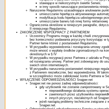
stawiające w niekorzystnym świetle Serwis;
w inny sposób naruszające postanowienia niniej
Naruszenie Regulaminu uzasadniające anulowanie punkt
umieszczanie hiperłącza aktywowanego automatyc
modyfikacja kodu hiperłącza udostępnionego prze
umieszczanie baneru lub innej formy reklamowej
Ograniczenia określone w niniejszym paragrafie, dotyc
II niniejszego Regulaminu.
ZAKOŃCZENIE WSPÓŁPRACY Z PARTNEREM
Uczestnicy Programu mogą w każdej chwili zrezygnowa
bez konieczności podawania przyczyny korzystając w ty
Partner łamie któreś z postanowień Regulaminu.
W przypadku wypowiedzenia i rozwiązania umowy zgodnie
może wnosić o wypłatę środków zgromadzonych na konci
określonych w § IV
W przypadku rezygnacji przez Partnera z udziału w Prog
od rozwiązania umowy, Partner jest zobowiązany do us
swoich stron internetowych.
W przypadku naruszenia postanowień niniejszego regul
z Partnerem niezwłocznie, bez wypowiedzenia. W taki
w szczególności może zablokować konto Partnera w Ser
WYŁĄCZENIE ODPOWIEDZIALNOŚCI Snajper.net
Snajper.net nie ponosi żadnej odpowiedzialności:
gdy użytkownik nie zostanie zarejestrowany w Se
nieprawidłowego działania systemu operac
zawinionych przez użytkownika nieprawidło
innych przyczyn, niezależnych od Snajper.
jeżeli nastąpią problemy techniczne związane z 
Snajper.net.
Odpowiedzialność odszkodowawcza Serwisu w stosunku d