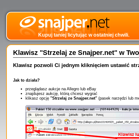
Kupuj taniej licytując w ostatniej chwili.
Klawisz "Strzelaj ze Snajper.net" w Two
Klawisz pozwoli Ci jednym kliknięciem ustawić strz
Jak to działa?
przeglądasz aukcje na Allegro lub eBay
znajdujesz aukcję, którą chcesz wygrać
klikasz opcję
"Strzelaj ze Snajper.net"
(pasek narzędzi lub 