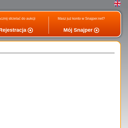
cznij strzelać do aukcji
Masz już konto w Snajper.net?
Rejestracja
Mój Snajper